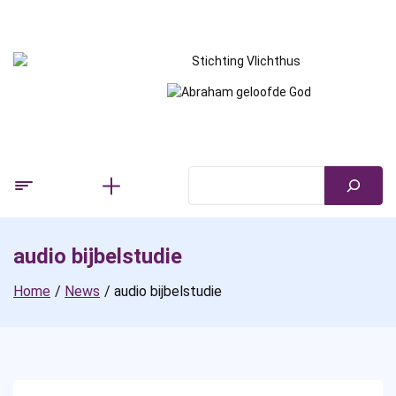
Skip
to
content
audio bijbelstudie
Home
News
audio bijbelstudie