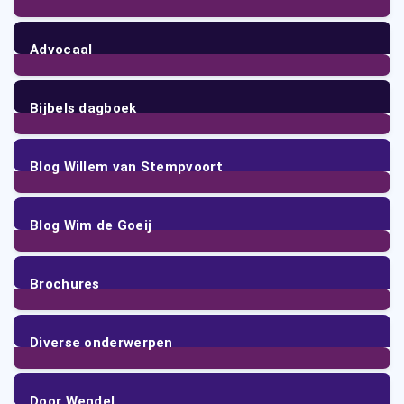
4
Posts
Advocaal
17
Posts
Bijbels dagboek
4
Posts
Blog Willem van Stempvoort
64
Posts
Blog Wim de Goeij
21
Posts
Brochures
7
Posts
Diverse onderwerpen
57
Posts
Door Wendel