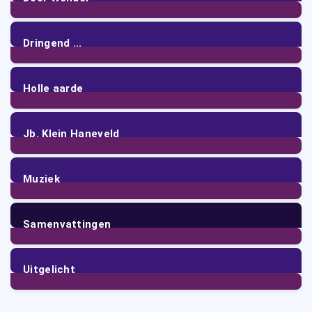
7
Posts
Dringend ...
2
Posts
Holle aarde
9
Posts
Jb. Klein Haneveld
2
Posts
Muziek
12
Posts
Samenvattingen
53
Posts
Uitgelicht
22
Posts