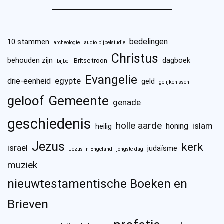
bedelingen
10 stammen
archeologie
audio bijbelstudie
Christus
behouden zijn
dagboek
Britse troon
bijbel
Evangelie
egypte
drie-eenheid
geld
gelijkenissen
geloof
Gemeente
genade
geschiedenis
holle aarde
islam
honing
heilig
Jezus
kerk
israel
judaïsme
Jezus in Engeland
jongste dag
muziek
nieuwtestamentische Boeken en
Brieven