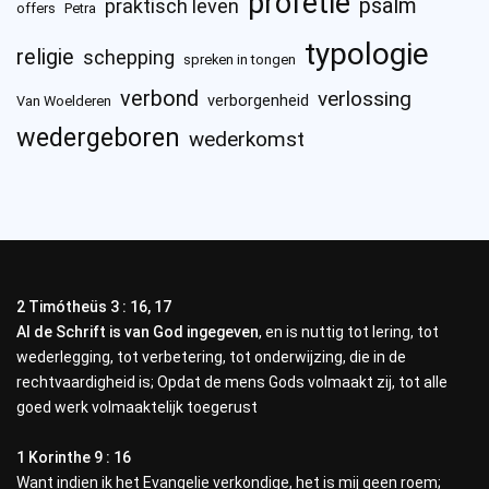
profetie
psalm
praktisch leven
offers
Petra
typologie
religie
schepping
spreken in tongen
verbond
verlossing
verborgenheid
Van Woelderen
wedergeboren
wederkomst
2 Timótheüs 3 : 16, 17
Al de Schrift is van God ingegeven
, en is nuttig tot lering, tot
wederlegging, tot verbetering, tot onderwijzing, die in de
rechtvaardigheid is; Opdat de mens Gods volmaakt zij, tot alle
goed werk volmaaktelijk toegerust
1 Korinthe 9 : 16
Want indien ik het Evangelie verkondige, het is mij geen roem;