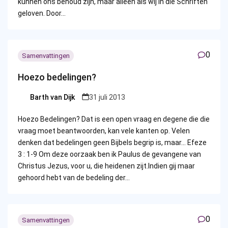
kunnen ons behoud zijn, maar alleen als wij in die Schriften
geloven. Door…
0
Samenvattingen
Hoezo bedelingen?
Barth van Dijk
31 juli 2013
Posted
by
Hoezo Bedelingen? Dat is een open vraag en degene die die
vraag moet beantwoorden, kan vele kanten op. Velen
denken dat bedelingen geen Bijbels begrip is, maar… Efeze
3 : 1-9 Om deze oorzaak ben ik Paulus de gevangene van
Christus Jezus, voor u, die heidenen zijt.Indien gij maar
gehoord hebt van de bedeling der…
0
Samenvattingen