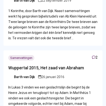
Barth van Dijk
22 september 2019
Posted
by
1 Korinthe, door Barth van Dijk. Naast samenvattingen
werkt hij gesproken bijbelstudie’s van Ab Klein Haneveld uit.
Twee lange brieven aan de Korinthiërs De twee brieven aan
de gelovigen te Korinthe zijn twee lange brieven, zodat we
het vermoeden krijgen dat één brief kennelijk niet genoeg
is. Te vrezen valt dat ook die tweede brief…
2
Samenvattingen
Wuppertal 2015, Het zaad van Abraham
Barth van Dijk
26 januari 2016
Posted
by
In Lukas 3 vinden we een geslachtslijn die begint bij de
Heere Jezus en terugloopt tot op Adam. In Matthéüs 1
vinden we ook een geslachtsregister. Die begint in
omgekeerde volgorde, echter niet bij Adam, maar bij