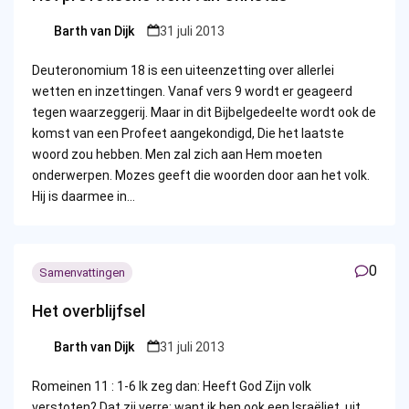
Barth van Dijk
31 juli 2013
Posted
by
Deuteronomium 18 is een uiteenzetting over allerlei
wetten en inzettingen. Vanaf vers 9 wordt er geageerd
tegen waarzeggerij. Maar in dit Bijbelgedeelte wordt ook de
komst van een Profeet aangekondigd, Die het laatste
woord zou hebben. Men zal zich aan Hem moeten
onderwerpen. Mozes geeft die woorden door aan het volk.
Hij is daarmee in…
0
Samenvattingen
Het overblijfsel
Barth van Dijk
31 juli 2013
Posted
by
Romeinen 11 : 1-6 Ik zeg dan: Heeft God Zijn volk
verstoten? Dat zij verre; want ik ben ook een Israëliet, uit