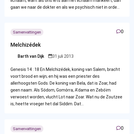
lichaam, want als ons iets aan het lichaam mankeert, dan
gaan we naar de dokter en als we psychisch niet in orde…
0
Samenvattingen
Melchizédek
Barth van Dijk
31 juli 2013
Posted
by
Genesis 14 : 18 En Melchizédek, koning van Salem, bracht
voort brood en wijn; en hij was een priester des
allerhoogsten Gods. De koning van Bela, dat is Zoar, had
geen naam. Als Sódom, Gomórra, A’dama en Zebóïm
verwoest worden, vlucht Lot naar Zoar. Wat nu de Zoutzee
is, heette vroeger het dal Siddim. Dat…
0
Samenvattingen