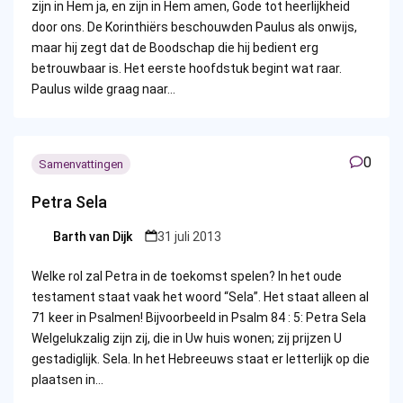
zijn in Hem ja, en zijn in Hem amen, Gode tot heerlijkheid
door ons. De Korinthiërs beschouwden Paulus als onwijs,
maar hij zegt dat de Boodschap die hij bedient erg
betrouwbaar is. Het eerste hoofdstuk begint wat raar.
Paulus wilde graag naar…
0
Samenvattingen
Petra Sela
Barth van Dijk
31 juli 2013
Posted
by
Welke rol zal Petra in de toekomst spelen? In het oude
testament staat vaak het woord “Sela”. Het staat alleen al
71 keer in Psalmen! Bijvoorbeeld in Psalm 84 : 5: Petra Sela
Welgelukzalig zijn zij, die in Uw huis wonen; zij prijzen U
gestadiglijk. Sela. In het Hebreeuws staat er letterlijk op die
plaatsen in…