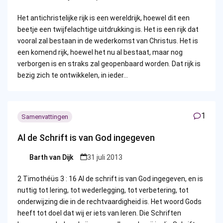
Posted
by
Het antichristelijke rijk is een wereldrijk, hoewel dit een
beetje een twijfelachtige uitdrukking is. Het is een rijk dat
vooral zal bestaan in de wederkomst van Christus. Het is
een komend rijk, hoewel het nu al bestaat, maar nog
verborgen is en straks zal geopenbaard worden. Dat rijk is
bezig zich te ontwikkelen, in ieder…
1
Samenvattingen
Al de Schrift is van God ingegeven
Barth van Dijk
31 juli 2013
Posted
by
2 Timothéüs 3 : 16 Al de schrift is van God ingegeven, en is
nuttig tot lering, tot wederlegging, tot verbetering, tot
onderwijzing die in de rechtvaardigheid is. Het woord Gods
heeft tot doel dat wij er iets van leren. Die Schriften